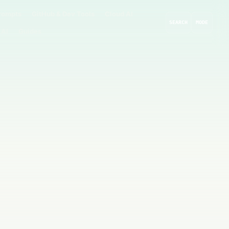
rompts
GitHub & Dev Tools
Cloud AI
SEARCH
MODE
 AI
Guides