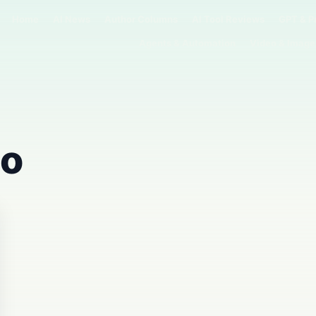
Home
AI News
Author Columns
AI Tool Reviews
GPT & P
Agents & Automation
Video & Image
no