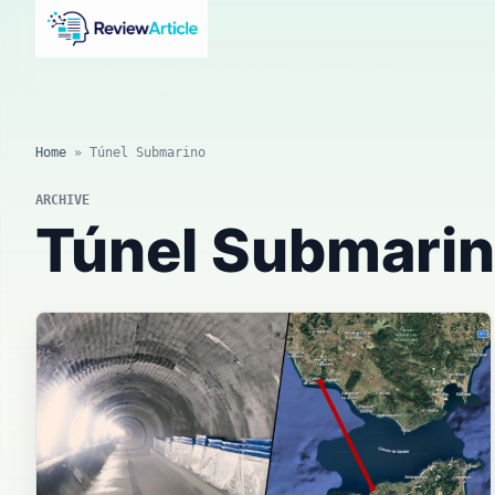
AI news, tool reviews, expert columns, prompts, agents
and practical automation workflows.
Home
»
Túnel Submarino
ARCHIVE
Túnel Submari