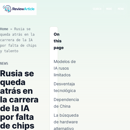
SEARCH
MODE
MENU
Home
»
Rusia se
On
queda atrás en la
carrera de la IA
this
por falta de chips
page
y talento
Modelos de
NEWS
IA rusos
Rusia se
limitados
queda
Desventaja
atrás en
tecnológica
la carrera
Dependencia
de la IA
de China
por falta
La búsqueda
de hardware
de chips
alternativo